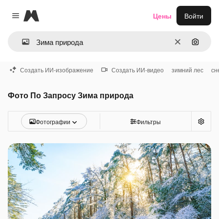
Magnific
Цены
Войти
Close menu
Очистить
Поиск 
Создать ИИ-изображение
Создать ИИ-видео
зимний лес
сн
Фото По Запросу Зима природа
Фотографии
Фильтры