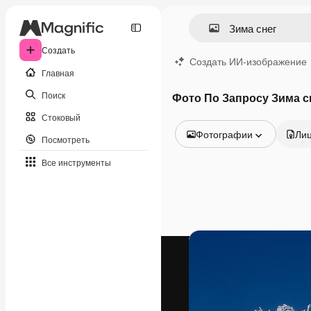
Создать
Создать ИИ-изображение
Главная
Поиск
Фото По Запросу Зима с
Стоковый
Фотографии
Ли
Посмотреть
Все изображения
Все инструменты
Векторы
Иллюстрации
Фотографии
PSD
Шаблоны
Мокапы
Видео
Видеоролик
Моушн-дизайн
Видеошаблоны
Иконки
3D-модели
Шрифты