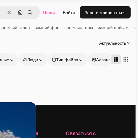
Цены
Войти
Зарегистрироваться
Очистить
Поиск по изображению
Поиск
снежный склон
зимний фон
снежные горы
зимний пейзаж
с
Актуальность
тные
Люди
Тип файла
Адвансд
Компания
Связаться с