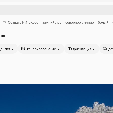
Создать ИИ-видео
зимний лес
северное сияние
белый
нег
цензия
Сгенерировано ИИ
Ориентация
Цве
Продукция
Начать