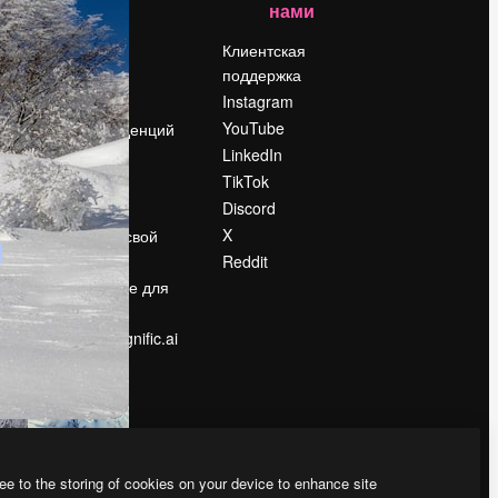
нами
Цены
о
О нас
Клиентская
поддержка
Reviews
Instagram
Вакансии
YouTube
Поиск тенденций
LinkedIn
Блог
TikTok
События
Discord
Slidesgo
ости
X
Продайте свой
контент
Reddit
в
Помещение для
прессы
Ищете magnific.ai
ee to the storing of cookies on your device to enhance site