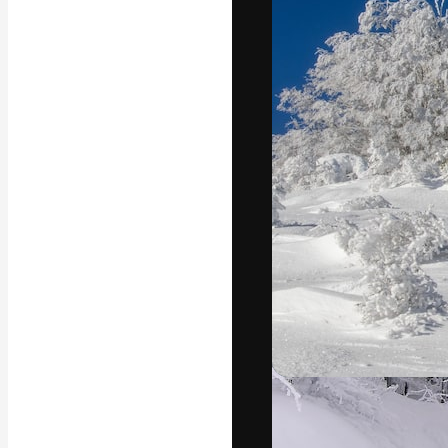
Креативная пл
ваших лучших 
подписчиков с
предприятий, а
Pусский