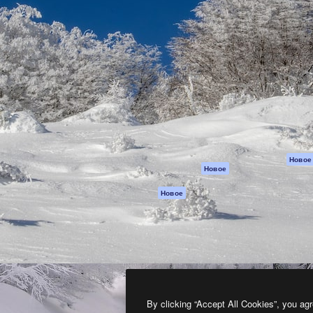
атформа для создания
Spaces
Academy
работ. Более 1 миллиона
ИИ-помощник
Документация п
реди креаторов,
Пакету ИИ
Генератор
гентств и студий.
изображений ИИ
Служба
поддержки
Генератор видео
ИИ
Условия и
положения
Генератор голоса
на основе ИИ
Политика
конфиденциальн
Стоковый контент
Оригиналы
MCP для
Новое
Новое
Claude/ChatGPT
Политика файло
cookie
Агенты
Новое
Центр доверия
API
Партнеры
Мобильное
приложение
Предприятие
Все инструменты
Magnific
By clicking “Accept All Cookies”, you agr