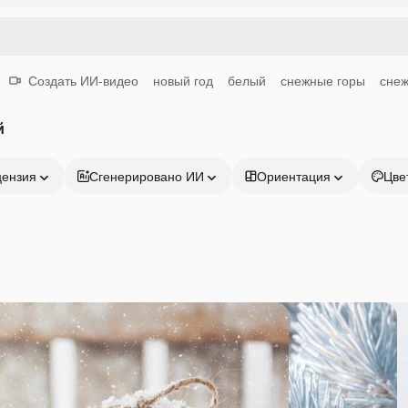
Создать ИИ-видео
новый год
белый
снежные горы
снеж
й
цензия
Сгенерировано ИИ
Ориентация
Цве
Продукция
Начать