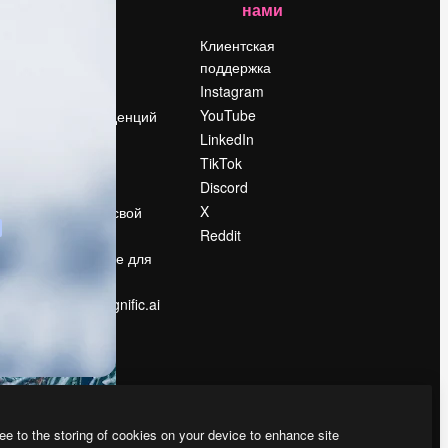
нами
Цены
о
О нас
Клиентская
поддержка
Reviews
Instagram
Вакансии
YouTube
Поиск тенденций
LinkedIn
Блог
TikTok
События
Discord
Slidesgo
ости
X
Продайте свой
контент
Reddit
в
Помещение для
прессы
Ищете magnific.ai
ee to the storing of cookies on your device to enhance site