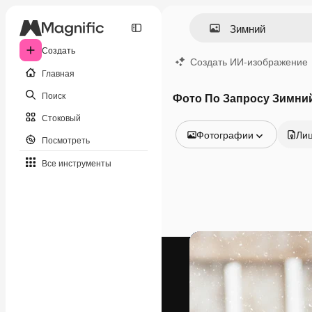
Создать
Создать ИИ-изображение
Главная
Поиск
Фото По Запросу Зимни
Стоковый
Фотографии
Ли
Посмотреть
Все изображения
Все инструменты
Векторы
Иллюстрации
Фотографии
PSD
Шаблоны
Мокапы
Видео
Видеоролик
Моушн-дизайн
Видеошаблоны
Иконки
3D-модели
Шрифты