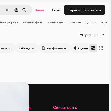
Цены
Войти
Зарегистрироваться
Очистить
Поиск по изображению
Поиск
ная дорога
зимний фон
зимний лес
счастье
сугроб
сереб
Актуальность
тные
Люди
Тип файла
Адвансд
Компания
Связаться с