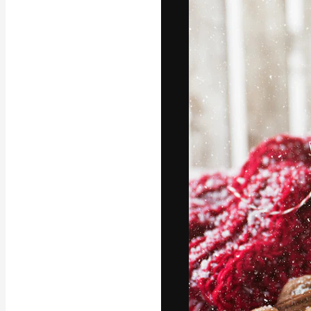
Креативная пл
ваших лучших 
подписчиков с
предприятий, а
Pусский