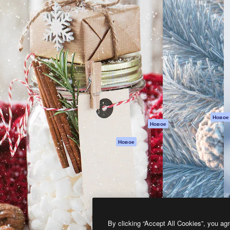
атформа для создания
Spaces
Academy
работ. Более 1 миллиона
ИИ-помощник
Документация п
реди креаторов,
Пакету ИИ
Генератор
гентств и студий.
изображений ИИ
Служба
поддержки
Генератор видео
ИИ
Условия и
положения
Генератор голоса
на основе ИИ
Политика
конфиденциальн
Стоковый контент
Оригиналы
MCP для
Новое
Новое
Claude/ChatGPT
Политика файло
cookie
Агенты
Новое
Центр доверия
API
Партнеры
Мобильное
приложение
Предприятие
Все инструменты
Magnific
By clicking “Accept All Cookies”, you agr