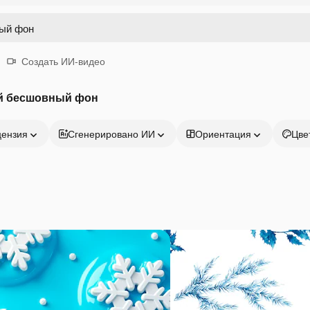
Создать ИИ-видео
й бесшовный фон
цензия
Сгенерировано ИИ
Ориентация
Цве
Продукция
Начать