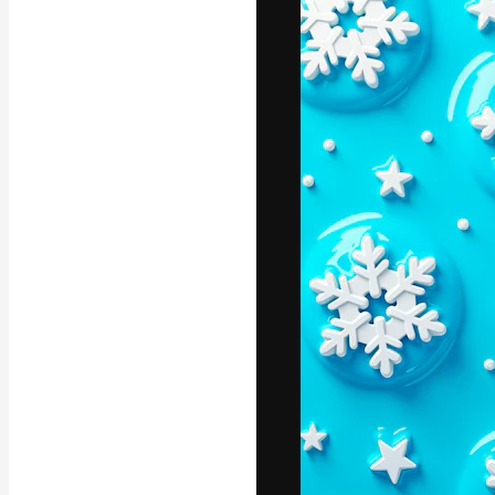
Креативная пл
ваших лучших 
подписчиков с
предприятий, а
Pусский