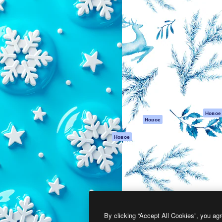
атформа для создания
Spaces
Academy
работ. Более 1 миллиона
ИИ-помощник
Документация п
реди креаторов,
Пакету ИИ
Генератор
гентств и студий.
изображений ИИ
Служба
поддержки
Генератор видео
ИИ
Условия и
положения
Генератор голоса
на основе ИИ
Политика
конфиденциальн
Стоковый контент
Оригиналы
MCP для
Новое
Новое
Claude/ChatGPT
Политика файло
cookie
Агенты
Новое
Центр доверия
API
Партнеры
Мобильное
приложение
Предприятие
Все инструменты
Magnific
By clicking “Accept All Cookies”, you agr