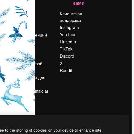
нами
Цены
о
О нас
Клиентская
поддержка
Reviews
Instagram
Вакансии
YouTube
Поиск тенденций
LinkedIn
Блог
TikTok
События
Discord
Slidesgo
ости
X
Продайте свой
контент
Reddit
в
Помещение для
прессы
Ищете magnific.ai
ee to the storing of cookies on your device to enhance site