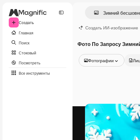
Создать
Создать ИИ-изображение
Главная
Поиск
Фото По Запросу Зимни
Стоковый
Фотографии
Ли
Посмотреть
Все изображения
Все инструменты
Векторы
Иллюстрации
Фотографии
PSD
Шаблоны
Мокапы
Видео
Видеоролик
Моушн-дизайн
Видеошаблоны
Иконки
3D-модели
Шрифты