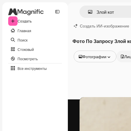
Создать
Создать ИИ-изображение
Главная
Поиск
Фото По Запросу Злой к
Стоковый
Фотографии
Ли
Посмотреть
Все изображения
Все инструменты
Векторы
Иллюстрации
Фотографии
PSD
Шаблоны
Мокапы
Видео
Видеоролик
Моушн-дизайн
Видеошаблоны
Иконки
3D-модели
Шрифты