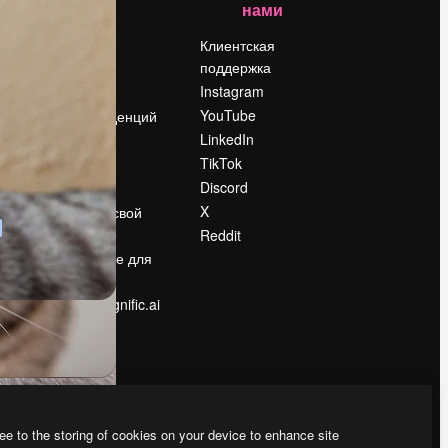
нами
Цены
о
О нас
Клиентская
поддержка
Reviews
Instagram
Вакансии
YouTube
Поиск тенденций
LinkedIn
Блог
TikTok
События
Discord
Slidesgo
ости
X
Продайте свой
контент
Reddit
в
Помещение для
прессы
Ищете magnific.ai
ee to the storing of cookies on your device to enhance site