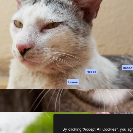
атформа для создания
Spaces
Academy
работ. Более 1 миллиона
ИИ-помощник
Документация п
реди креаторов,
Пакету ИИ
Генератор
гентств и студий.
изображений ИИ
Служба
поддержки
Генератор видео
ИИ
Условия и
положения
Генератор голоса
на основе ИИ
Политика
конфиденциальн
Стоковый контент
Оригиналы
MCP для
Новое
Новое
Claude/ChatGPT
Политика файло
cookie
Агенты
Новое
Центр доверия
API
Партнеры
Мобильное
приложение
Предприятие
Все инструменты
Magnific
By clicking “Accept All Cookies”, you agr