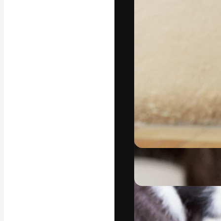
Креативная пл
ваших лучших 
подписчиков с
предприятий, а
Pусский