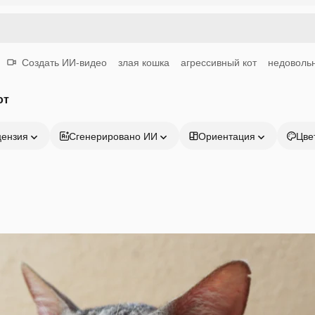
Создать ИИ-видео
злая кошка
агрессивный кот
недоволь
от
цензия
Сгенерировано ИИ
Ориентация
Цве
Продукция
Начать