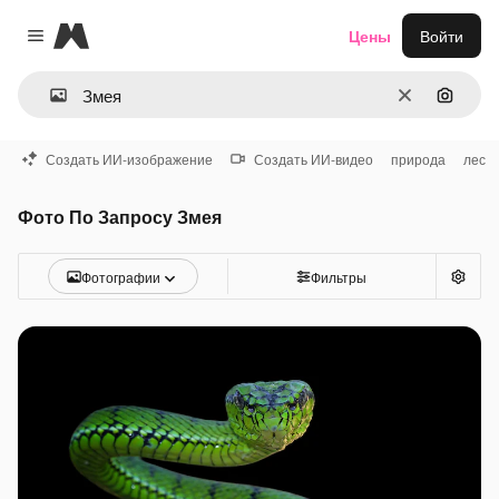
Magnific
Цены
Войти
Close menu
Очистить
Поиск 
Создать ИИ-изображение
Создать ИИ-видео
природа
лес
Фото По Запросу Змея
Фотографии
Фильтры