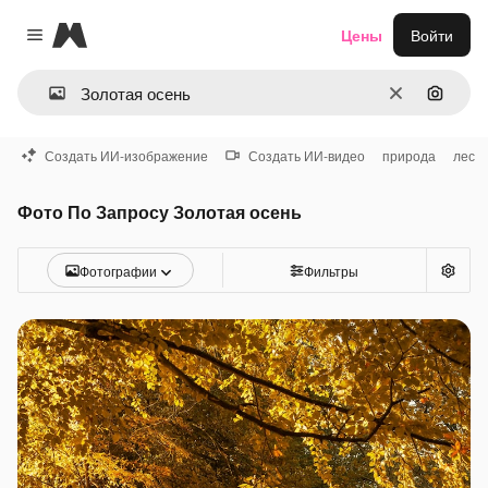
Magnific
Цены
Войти
Close menu
Очистить
Поиск 
Создать ИИ-изображение
Создать ИИ-видео
природа
лес
Фото По Запросу Золотая осень
Фотографии
Фильтры