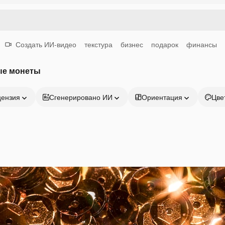
Создать ИИ-видео
текстура
бизнес
подарок
финансы
ые монеты
цензия
Сгенерировано ИИ
Ориентация
Цве
Продукция
Начать