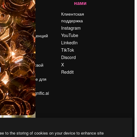
нами
Цены
о
О нас
Клиентская
поддержка
Reviews
Instagram
Вакансии
YouTube
Поиск тенденций
LinkedIn
Блог
TikTok
События
Discord
Slidesgo
ости
X
Продайте свой
контент
Reddit
в
Помещение для
прессы
Ищете magnific.ai
ee to the storing of cookies on your device to enhance site