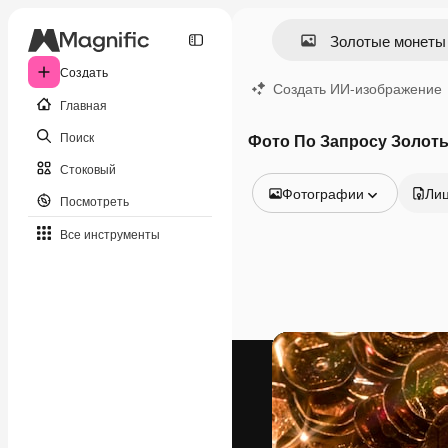
Создать
Создать ИИ-изображение
Главная
Поиск
Фото По Запросу Золот
Стоковый
Фотографии
Ли
Посмотреть
Все изображения
Все инструменты
Векторы
Иллюстрации
Фотографии
PSD
Шаблоны
Мокапы
Видео
Видеоролик
Моушн-дизайн
Видеошаблоны
Иконки
3D-модели
Шрифты