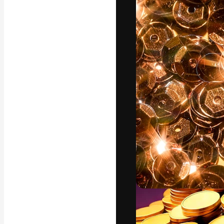
Креативная пл
ваших лучших 
подписчиков с
предприятий, а
Pусский