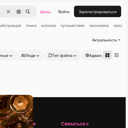
Цены
Войти
Зарегистрироваться
Очистить
Поиск по изображению
Поиск
абстракция
поиск
копилка
путешествие
экономика
приз
Актуальность
тные
Люди
Тип файла
Адвансд
Компания
Связаться с