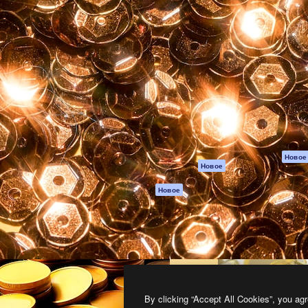
атформа для создания
Spaces
Academy
работ. Более 1 миллиона
ИИ-помощник
Документация п
реди креаторов,
Пакету ИИ
Генератор
гентств и студий.
изображений ИИ
Служба
поддержки
Генератор видео
ИИ
Условия и
положения
Генератор голоса
на основе ИИ
Политика
конфиденциальн
Стоковый контент
Оригиналы
MCP для
Новое
Новое
Claude/ChatGPT
Политика файло
cookie
Агенты
Новое
Центр доверия
API
Партнеры
Мобильное
приложение
Предприятие
Все инструменты
Magnific
By clicking “Accept All Cookies”, you agr