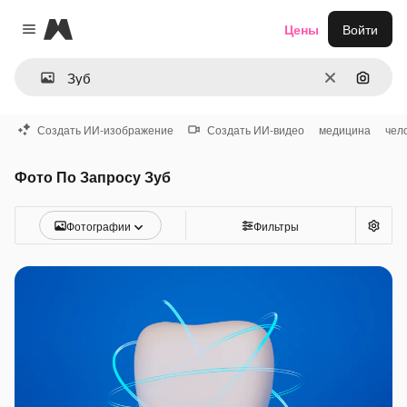
Magnific
Цены
Войти
Close menu
Очистить
Поиск 
Создать ИИ-изображение
Создать ИИ-видео
медицина
чел
Фото По Запросу Зуб
Фотографии
Фильтры