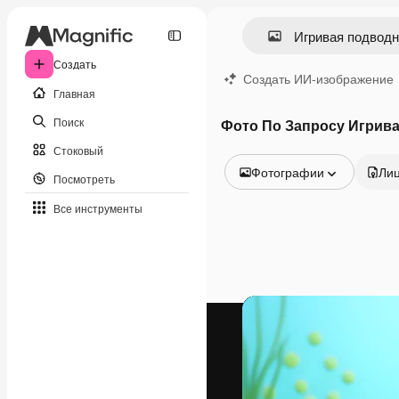
Создать
Создать ИИ-изображение
Главная
Поиск
Фото По Запросу Игрива
Стоковый
Фотографии
Ли
Посмотреть
Все изображения
Все инструменты
Векторы
Иллюстрации
Фотографии
PSD
Шаблоны
Мокапы
Видео
Видеоролик
Моушн-дизайн
Видеошаблоны
Иконки
3D-модели
Шрифты