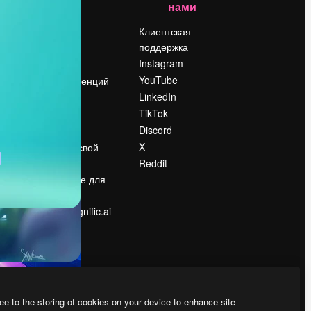
нами
Цены
о
О нас
Клиентская
поддержка
Reviews
Instagram
Вакансии
YouTube
Поиск тенденций
LinkedIn
Блог
TikTok
События
Discord
Slidesgo
ости
X
Продайте свой
контент
Reddit
в
Помещение для
прессы
Ищете magnific.ai
ee to the storing of cookies on your device to enhance site