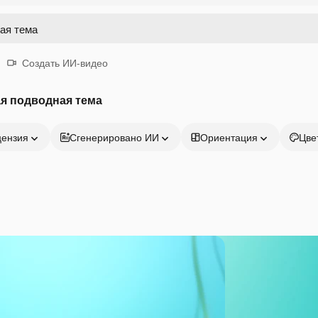
Создать ИИ-видео
я подводная тема
цензия
Сгенерировано ИИ
Ориентация
Цве
Продукция
Начать