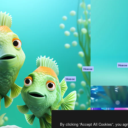
атформа для создания
Spaces
Academy
работ. Более 1 миллиона
ИИ-помощник
Документация п
реди креаторов,
Пакету ИИ
Генератор
гентств и студий.
изображений ИИ
Служба
поддержки
Генератор видео
ИИ
Условия и
положения
Генератор голоса
на основе ИИ
Политика
конфиденциальн
Стоковый контент
Оригиналы
MCP для
Новое
Новое
Claude/ChatGPT
Политика файло
cookie
Агенты
Новое
Центр доверия
API
Партнеры
Мобильное
приложение
Предприятие
Все инструменты
Magnific
By clicking “Accept All Cookies”, you agr