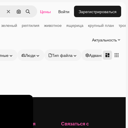
Цены
Войти
Зарегистрироваться
Очистить
Поиск по изображению
Поиск
зеленый
рептилия
животное
ящерица
крупный план
троп
Актуальность
тные
Люди
Тип файла
Адвансд
Компания
Связаться с