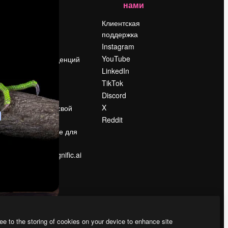
нами
Цены
о
О нас
Клиентская
поддержка
Reviews
Instagram
Вакансии
YouTube
Поиск тенденций
LinkedIn
Блог
TikTok
События
Discord
Slidesgo
ости
X
Продайте свой
контент
Reddit
в
Помещение для
прессы
Ищете magnific.ai
ee to the storing of cookies on your device to enhance site