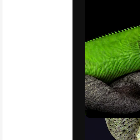
Креативная пл
ваших лучших 
подписчиков с
предприятий, а
Pусский