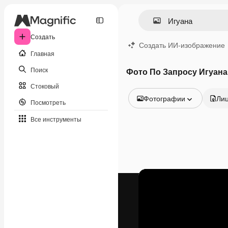
Создать
Создать ИИ-изображение
Главная
Поиск
Фото По Запросу Игуана
Стоковый
Фотографии
Ли
Посмотреть
Все изображения
Все инструменты
Векторы
Иллюстрации
Фотографии
PSD
Шаблоны
Мокапы
Видео
Видеоролик
Моушн-дизайн
Видеошаблоны
Иконки
3D-модели
Шрифты