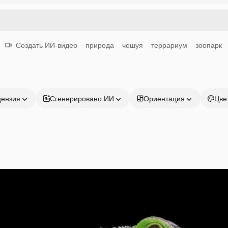
Создать ИИ-видео
природа
чешуя
террариум
зоопарк
цензия
Сгенерировано ИИ
Ориентация
Цве
Продукция
Начать