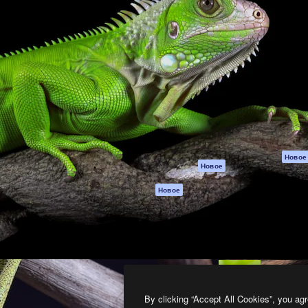
атформа для создания
Spaces
Academy
работ. Более 1 миллиона
ИИ-помощник
Документация п
реди креаторов,
Пакету ИИ
Генератор
гентств и студий.
изображений ИИ
Служба
поддержки
Генератор видео
ИИ
Условия и
положения
Генератор голоса
на основе ИИ
Политика
конфиденциальн
Стоковый контент
Оригиналы
MCP для
Новое
Новое
Claude/ChatGPT
Политика файло
cookie
Агенты
Новое
Центр доверия
API
Партнеры
Мобильное
приложение
Предприятие
Все инструменты
Magnific
By clicking “Accept All Cookies”, you agr