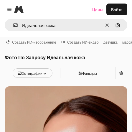
Magnific
Цены
Войти
Close menu
Очистить
Поиск 
Создать ИИ-изображение
Создать ИИ-видео
девушка
масс
Фото По Запросу Идеальная кожа
Фотографии
Фильтры