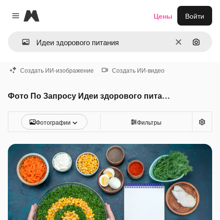
Magnific
Цены
Войти
Close menu
Очистить
Поиск 
Создать ИИ-изображение
Создать ИИ-видео
Фото По Запросу Идеи здорового питания
Фотографии
Фильтры