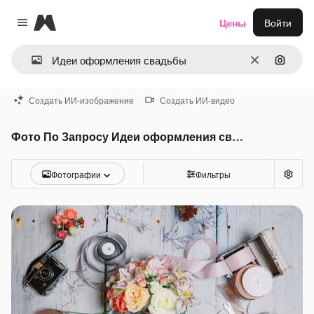
Magnific
Цены
Войти
Close menu
Очистить
Поиск 
Создать ИИ-изображение
Создать ИИ-видео
Фото По Запросу Идеи оформления свадьбы
Фотографии
Фильтры