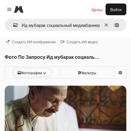
Magnific
Цены
Войти
Close menu
Очистить
Поиск 
Создать ИИ-изображение
Создать ИИ-видео
Фото По Запросу Ид мубарак социальный медиабаннер
Фотографии
Фильтры