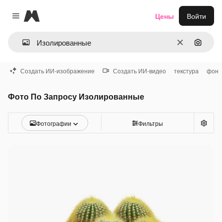
Magnific
Цены
Войти
Close menu
Очистить
Поиск 
Создать ИИ-изображение
Создать ИИ-видео
текстура
фон
Фото По Запросу Изолированные
Фотографии
Фильтры