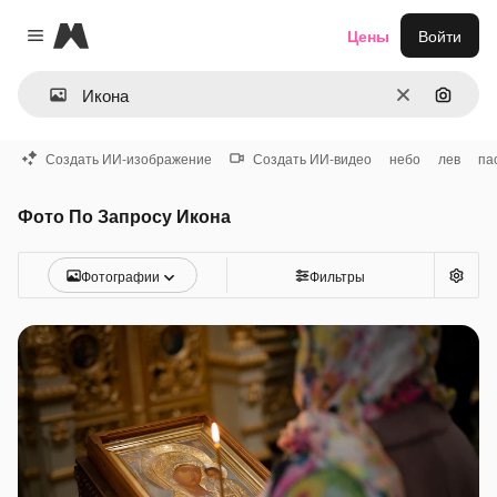
Magnific
Цены
Войти
Close menu
Очистить
Поиск 
Создать ИИ-изображение
Создать ИИ-видео
небо
лев
па
Фото По Запросу Икона
Фотографии
Фильтры