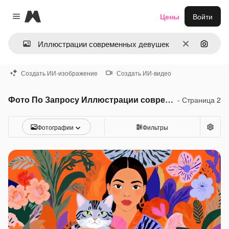
Magnific
Цены
Войти
Close menu
Очистить
Поиск 
Создать ИИ-изображение
Создать ИИ-видео
Фото По Запросу Иллюстрации современных девушек
- Страница 2
Фотографии
Фильтры