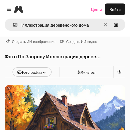
Magnific
Цены
Войти
Close menu
Очистить
Поиск 
Создать ИИ-изображение
Создать ИИ-видео
Фото По Запросу Иллюстрация деревенского дома
Фотографии
Фильтры