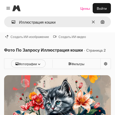
Magnific
Цены
Войти
Close menu
Очистить
Поиск 
Создать ИИ-изображение
Создать ИИ-видео
Фото По Запросу Иллюстрация кошки
- Страница 2
Фотографии
Фильтры