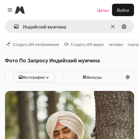
Magnific
Цены
Войти
Close menu
Очистить
Поиск 
Создать ИИ-изображение
Создать ИИ-видео
человек
портр
Фото По Запросу Индийский мужчина
Фотографии
Фильтры