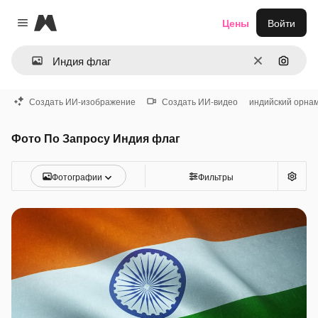
Magnific
Цены
Войти
Close menu
Очистить
Поиск 
Создать ИИ-изображение
Создать ИИ-видео
индийский орна
Фото По Запросу Индия флаг
Фотографии
Фильтры