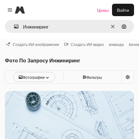
Magnific
Цены
Войти
Close menu
Очистить
Поиск 
Создать ИИ-изображение
Создать ИИ-видео
команда
бизн
Фото По Запросу Инжиниринг
Фотографии
Фильтры