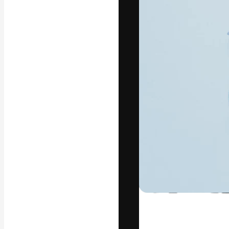
Креативная пл
ваших лучших 
подписчиков с
предприятий, а
Pусский