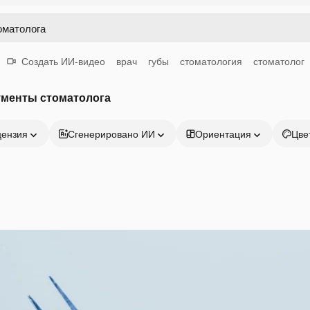
Создать ИИ-видео
врач
губы
стоматология
стоматолог
ументы стоматолога
цензия
Сгенерировано ИИ
Ориентация
Цве
Продукция
Начать