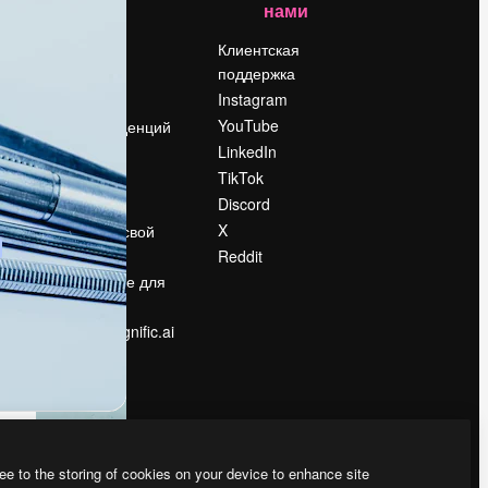
нами
Цены
о
О нас
Клиентская
поддержка
Reviews
Instagram
Вакансии
YouTube
Поиск тенденций
LinkedIn
Блог
TikTok
События
Discord
Slidesgo
ости
X
Продайте свой
контент
Reddit
в
Помещение для
прессы
Ищете magnific.ai
ee to the storing of cookies on your device to enhance site