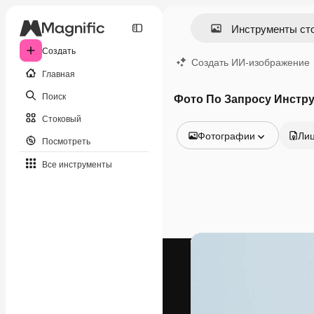
Создать
Создать ИИ-изображение
Главная
Поиск
Фото По Запросу Инстр
Стоковый
Фотографии
Ли
Посмотреть
Все изображения
Все инструменты
Векторы
Иллюстрации
Фотографии
PSD
Шаблоны
Мокапы
Видео
Видеоролик
Моушн-дизайн
Видеошаблоны
Иконки
3D-модели
Шрифты