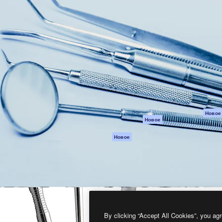
атформа для создания
Spaces
Academy
работ. Более 1 миллиона
ИИ-помощник
Документация п
реди креаторов,
Пакету ИИ
Генератор
гентств и студий.
изображений ИИ
Служба
поддержки
Генератор видео
ИИ
Условия и
положения
Генератор голоса
на основе ИИ
Политика
конфиденциальн
Стоковый контент
Оригиналы
MCP для
Новое
Новое
Claude/ChatGPT
Политика файло
cookie
Агенты
Новое
Центр доверия
API
Партнеры
Мобильное
приложение
Предприятие
Все инструменты
Magnific
By clicking “Accept All Cookies”, you agr