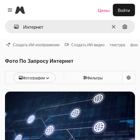
Magnific
Цены
Войти
Close menu
Очистить
Поиск 
Создать ИИ-изображение
Создать ИИ-видео
текстура
фон
Фото По Запросу Интернет
Фотографии
Фильтры