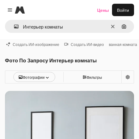
Magnific
Цены
Войти
Close menu
Очистить
Поиск 
Создать ИИ-изображение
Создать ИИ-видео
ванная комната
Фото По Запросу Интерьер комнаты
Фотографии
Фильтры