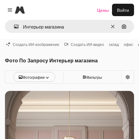
Magnific
Цены
Войти
Close menu
Очистить
Поиск 
Создать ИИ-изображение
Создать ИИ-видео
склад
офис
Фото По Запросу Интерьер магазина
Фотографии
Фильтры