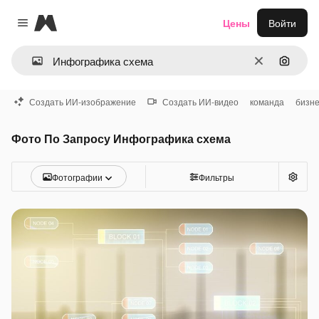
Magnific
Цены
Войти
Close menu
Очистить
Поиск 
Создать ИИ-изображение
Создать ИИ-видео
команда
бизн
Фото По Запросу Инфографика схема
Фотографии
Фильтры