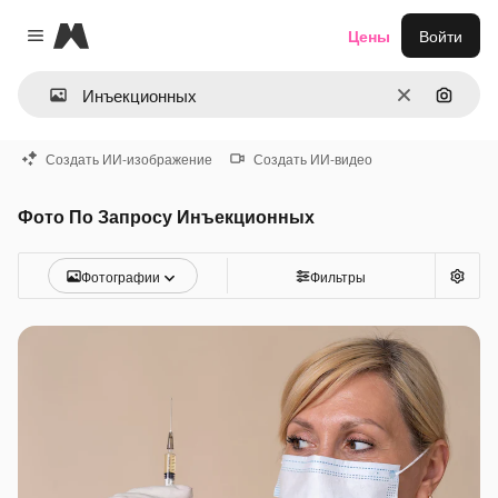
Magnific
Цены
Войти
Close menu
Очистить
Поиск 
Создать ИИ-изображение
Создать ИИ-видео
Фото По Запросу Инъекционных
Фотографии
Фильтры