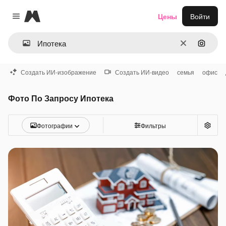
Magnific
Цены
Войти
Close menu
Очистить
Поиск 
Создать ИИ-изображение
Создать ИИ-видео
семья
офис
Фото По Запросу Ипотека
Фотографии
Фильтры