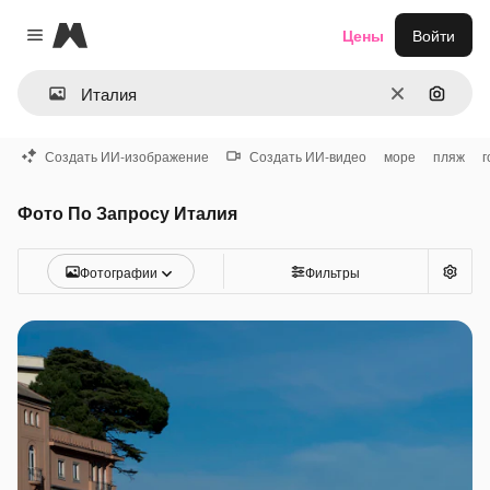
Magnific
Цены
Войти
Close menu
Очистить
Поиск 
Создать ИИ-изображение
Создать ИИ-видео
море
пляж
г
Фото По Запросу Италия
Фотографии
Фильтры