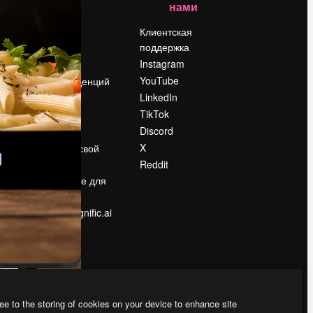
нами
Цены
о
О нас
Клиентская
поддержка
Reviews
Instagram
Вакансии
YouTube
Поиск тенденций
LinkedIn
Блог
TikTok
События
Discord
Slidesgo
ости
X
Продайте свой
контент
Reddit
в
Помещение для
прессы
Ищете magnific.ai
ee to the storing of cookies on your device to enhance site