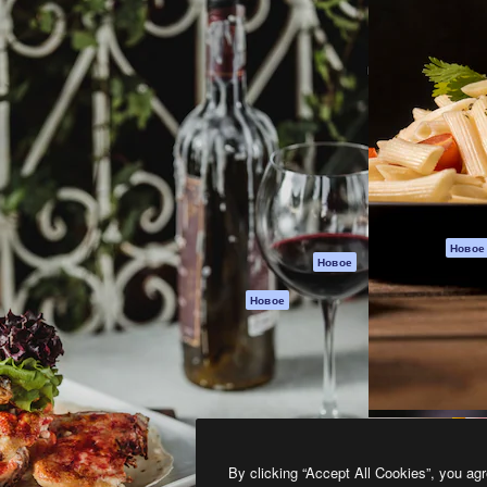
атформа для создания
Spaces
Academy
работ. Более 1 миллиона
ИИ-помощник
Документация п
реди креаторов,
Пакету ИИ
Генератор
гентств и студий.
изображений ИИ
Служба
поддержки
Генератор видео
ИИ
Условия и
положения
Генератор голоса
на основе ИИ
Политика
конфиденциальн
Стоковый контент
Оригиналы
MCP для
Новое
Новое
Claude/ChatGPT
Политика файло
cookie
Агенты
Новое
Центр доверия
API
Партнеры
Мобильное
приложение
Предприятие
Все инструменты
Magnific
By clicking “Accept All Cookies”, you agr