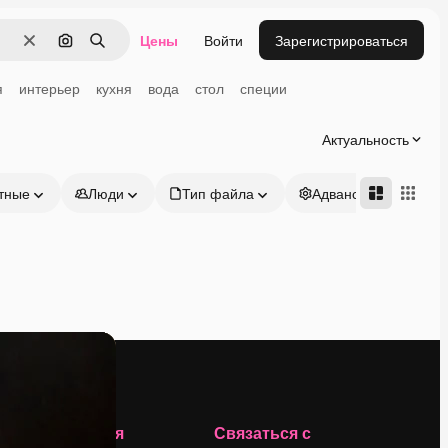
Цены
Войти
Зарегистрироваться
Очистить
Поиск по изображению
Поиск
я
интерьер
кухня
вода
стол
специи
Актуальность
тные
Люди
Тип файла
Адвансд
Компания
Связаться с