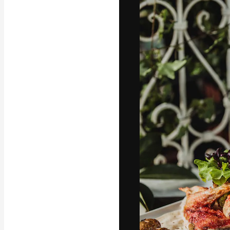
Креативная пл
ваших лучших 
подписчиков с
предприятий, а
Pусский