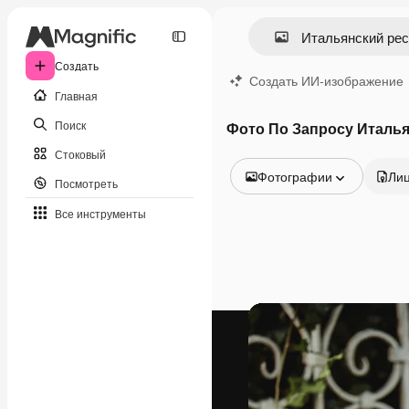
Создать
Создать ИИ-изображение
Главная
Поиск
Фото По Запросу Италья
Стоковый
Фотографии
Ли
Посмотреть
Все изображения
Все инструменты
Векторы
Иллюстрации
Фотографии
PSD
Шаблоны
Мокапы
Видео
Видеоролик
Моушн-дизайн
Видеошаблоны
Иконки
3D-модели
Шрифты