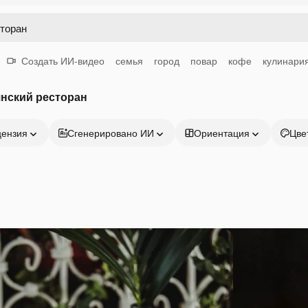
Создать ИИ-видео
семья
город
повар
кофе
кулинари
нский ресторан
цензия
Сгенерировано ИИ
Ориентация
Цве
Продукция
Начать