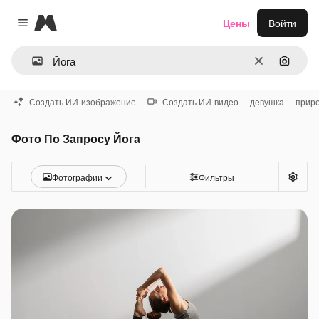
Magnific
Цены
Войти
Close menu
Очистить
Поиск 
Создать ИИ-изображение
Создать ИИ-видео
девушка
прир
Фото По Запросу Йога
Фотографии
Фильтры