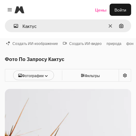
Magnific
Цены
Войти
Close menu
Очистить
Поиск 
Создать ИИ-изображение
Создать ИИ-видео
природа
фон
Фото По Запросу Кактус
Фотографии
Фильтры