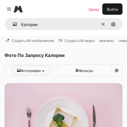
Magnific
Цены
Войти
Close menu
Очистить
Поиск 
Создать ИИ-изображение
Создать ИИ-видео
мужчины
семь
Фото По Запросу Калории
Фотографии
Фильтры