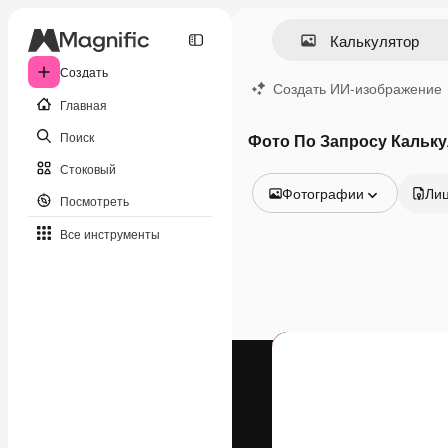
Создать
Создать ИИ-изображение
Главная
Поиск
Фото По Запросу Кальк
Стоковый
Фотографии
Ли
Посмотреть
Все изображения
Все инструменты
Векторы
Иллюстрации
Фотографии
PSD
Шаблоны
Мокапы
Видео
Видеоролик
Моушн-дизайн
Видеошаблоны
Иконки
3D-модели
Шрифты