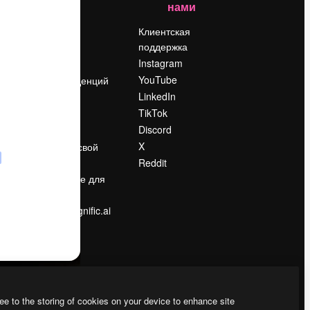
нами
Цены
о
О нас
Клиентская
поддержка
Reviews
Instagram
Вакансии
YouTube
Поиск тенденций
LinkedIn
Блог
TikTok
События
Discord
Slidesgo
ости
X
Продайте свой
контент
Reddit
в
Помещение для
прессы
Ищете magnific.ai
ee to the storing of cookies on your device to enhance site