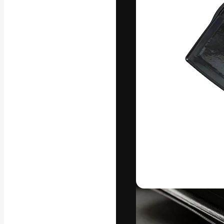
Креативная пл
ваших лучших 
подписчиков с
предприятий, а
Pусский