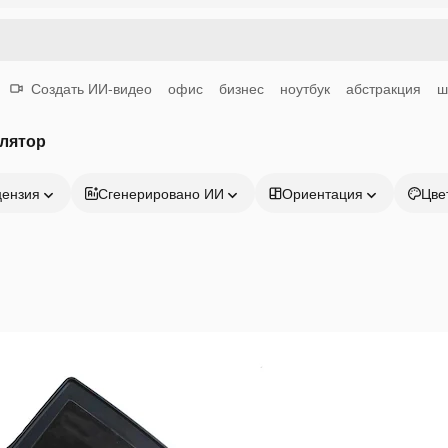
Создать ИИ-видео
офис
бизнес
ноутбук
абстракция
ш
улятор
цензия
Сгенерировано ИИ
Ориентация
Цве
Продукция
Начать