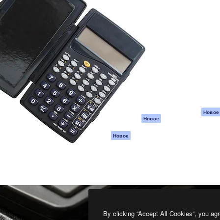
атформа для создания
Spaces
Academy
работ. Более 1 миллиона
ИИ-помощник
Документация п
реди креаторов,
Пакету ИИ
Генератор
гентств и студий.
изображений ИИ
Служба
поддержки
Генератор видео
ИИ
Условия и
положения
Генератор голоса
на основе ИИ
Политика
конфиденциальн
Стоковый контент
Оригиналы
MCP для
Новое
Новое
Claude/ChatGPT
Политика файло
cookie
Агенты
Новое
Центр доверия
API
Партнеры
Мобильное
приложение
Предприятие
Все инструменты
Magnific
By clicking “Accept All Cookies”, you agr