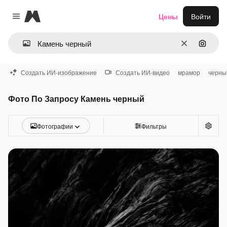
Magnific
Цены
Войти
Close menu
Очистить
Поиск 
Создать ИИ-изображение
Создать ИИ-видео
мрамор
черны
Фото По Запросу Камень черный
Фотографии
Фильтры