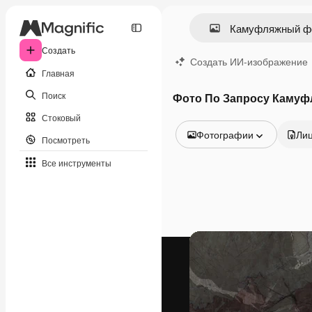
Создать
Создать ИИ-изображение
Главная
Поиск
Фото По Запросу Каму
Стоковый
Фотографии
Ли
Посмотреть
Все изображения
Все инструменты
Векторы
Иллюстрации
Фотографии
PSD
Шаблоны
Мокапы
Видео
Видеоролик
Моушн-дизайн
Видеошаблоны
Иконки
3D-модели
Шрифты