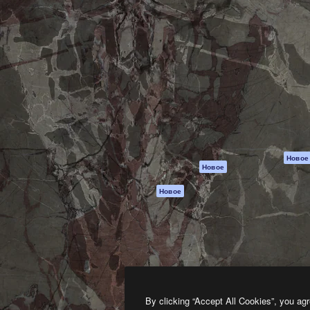
атформа для создания
Spaces
Academy
работ. Более 1 миллиона
ИИ-помощник
Документация п
реди креаторов,
Пакету ИИ
Генератор
гентств и студий.
изображений ИИ
Служба
поддержки
Генератор видео
ИИ
Условия и
положения
Генератор голоса
на основе ИИ
Политика
конфиденциальн
Стоковый контент
Оригиналы
MCP для
Новое
Новое
Claude/ChatGPT
Политика файло
cookie
Агенты
Новое
Центр доверия
API
Партнеры
Мобильное
приложение
Предприятие
Все инструменты
Magnific
By clicking “Accept All Cookies”, you agr