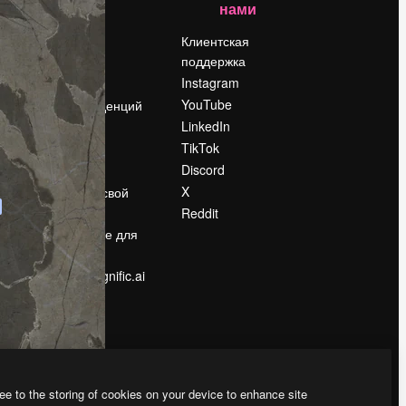
нами
Цены
о
О нас
Клиентская
поддержка
Reviews
Instagram
Вакансии
YouTube
Поиск тенденций
LinkedIn
Блог
TikTok
События
Discord
Slidesgo
ости
X
Продайте свой
контент
Reddit
в
Помещение для
прессы
Ищете magnific.ai
ee to the storing of cookies on your device to enhance site