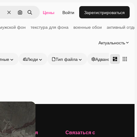
Цены
Войти
Зарегистрироваться
Очистить
Поиск по изображению
Поиск
мужской фон
текстура для фона
военные обои
активный отды
Актуальность
тные
Люди
Тип файла
Адвансд
Компания
Связаться с