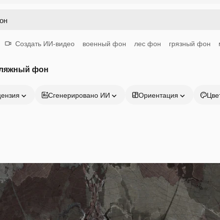
Создать ИИ-видео
военный фон
лес фон
грязный фон
фляжный фон
цензия
Сгенерировано ИИ
Ориентация
Цве
Продукция
Начать