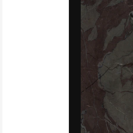
Креативная пл
ваших лучших 
подписчиков с
предприятий, а
Pусский