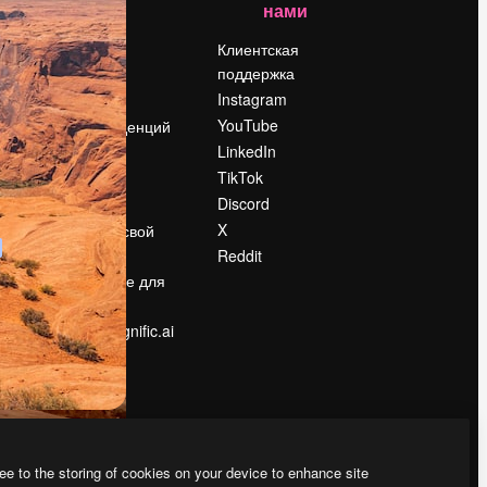
нами
Цены
о
О нас
Клиентская
поддержка
Reviews
Instagram
Вакансии
YouTube
Поиск тенденций
LinkedIn
Блог
TikTok
События
Discord
Slidesgo
ости
X
Продайте свой
контент
Reddit
в
Помещение для
прессы
Ищете magnific.ai
ee to the storing of cookies on your device to enhance site