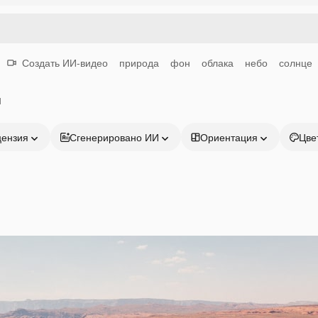
Создать ИИ-видео
природа
фон
облака
небо
солнце
н
цензия
Сгенерировано ИИ
Ориентация
Цве
Продукция
Начать