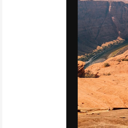
Креативная пл
ваших лучших 
подписчиков с
предприятий, а
Pусский