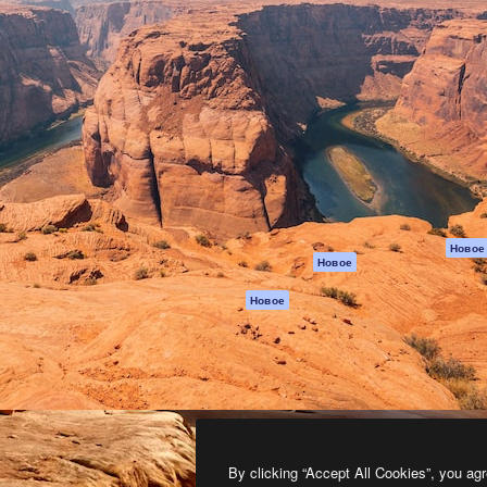
атформа для создания
Spaces
Academy
работ. Более 1 миллиона
ИИ-помощник
Документация п
реди креаторов,
Пакету ИИ
Генератор
гентств и студий.
изображений ИИ
Служба
поддержки
Генератор видео
ИИ
Условия и
положения
Генератор голоса
на основе ИИ
Политика
конфиденциальн
Стоковый контент
Оригиналы
MCP для
Новое
Новое
Claude/ChatGPT
Политика файло
cookie
Агенты
Новое
Центр доверия
API
Партнеры
Мобильное
приложение
Предприятие
Все инструменты
Magnific
By clicking “Accept All Cookies”, you agr