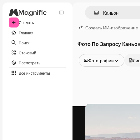
Создать
Создать ИИ-изображение
Главная
Поиск
Фото По Запросу Каньо
Стоковый
Фотографии
Ли
Посмотреть
Все изображения
Все инструменты
Векторы
Иллюстрации
Фотографии
PSD
Шаблоны
Мокапы
Видео
Видеоролик
Моушн-дизайн
Видеошаблоны
Иконки
3D-модели
Шрифты