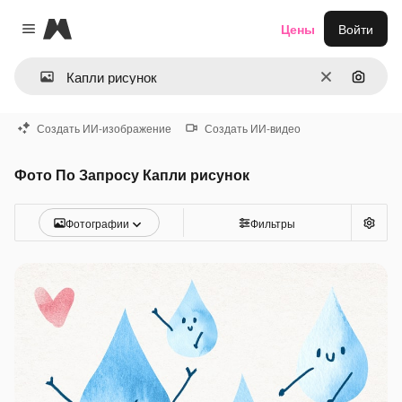
Magnific
Цены
Войти
Close menu
Очистить
Поиск 
Создать ИИ-изображение
Создать ИИ-видео
Фото По Запросу Капли рисунок
Фотографии
Фильтры