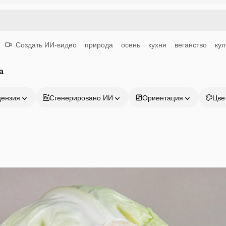
Создать ИИ-видео
природа
осень
кухня
веганство
ку
а
цензия
Сгенерировано ИИ
Ориентация
Цве
Продукция
Начать