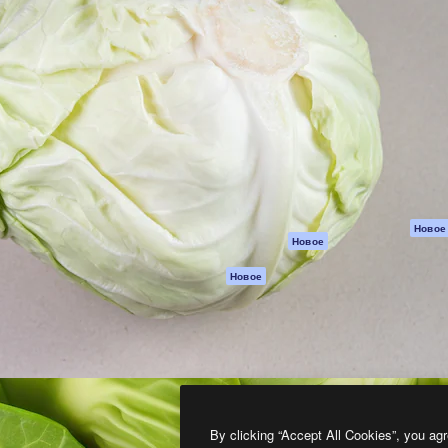
атформа для создания
Spaces
Academy
работ. Более 1 миллиона
ИИ-помощник
Документация п
реди креаторов,
Пакету ИИ
Генератор
гентств и студий.
изображений ИИ
Служба
поддержки
Генератор видео
ИИ
Условия и
положения
Генератор голоса
на основе ИИ
Политика
конфиденциальн
Стоковый контент
Оригиналы
MCP для
Новое
Новое
Claude/ChatGPT
Политика файло
cookie
Агенты
Новое
Центр доверия
API
Партнеры
Мобильное
приложение
Предприятие
Все инструменты
Magnific
By clicking “Accept All Cookies”, you agr