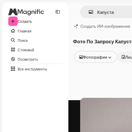
Создать
Создать ИИ-изображение
Главная
Поиск
Фото По Запросу Капуст
Стоковый
Фотографии
Ли
Посмотреть
Все изображения
Все инструменты
Векторы
Иллюстрации
Фотографии
PSD
Шаблоны
Мокапы
Видео
Видеоролик
Моушн-дизайн
Видеошаблоны
Иконки
3D-модели
Шрифты