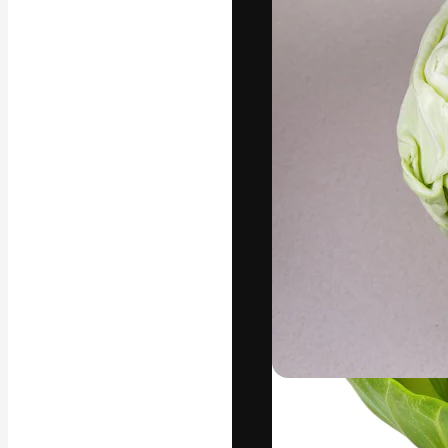
Креативная пл
ваших лучших 
подписчиков с
предприятий, а
Pусский