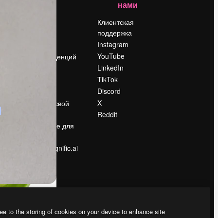
нами
Цены
о
О нас
Клиентская
поддержка
Reviews
Instagram
Вакансии
YouTube
Поиск тенденций
LinkedIn
Блог
TikTok
События
Discord
Slidesgo
ости
X
Продайте свой
контент
Reddit
в
Помещение для
прессы
Ищете magnific.ai
ee to the storing of cookies on your device to enhance site