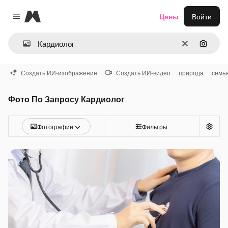
Magnific
Цены
Войти
Close menu
Очистить
Поиск 
Создать ИИ-изображение
Создать ИИ-видео
природа
семь
Фото По Запросу Кардиолог
Фотографии
Фильтры