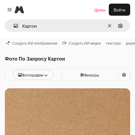
Magnific
Цены
Войти
Close menu
Очистить
Поиск 
Создать ИИ-изображение
Создать ИИ-видео
текстура
дере
Фото По Запросу Картон
Фотографии
Фильтры