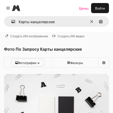
Magnific
Цены
Войти
Close menu
Очистить
Поиск 
Создать ИИ-изображение
Создать ИИ-видео
Фото По Запросу Карты канцелярские
Фотографии
Фильтры