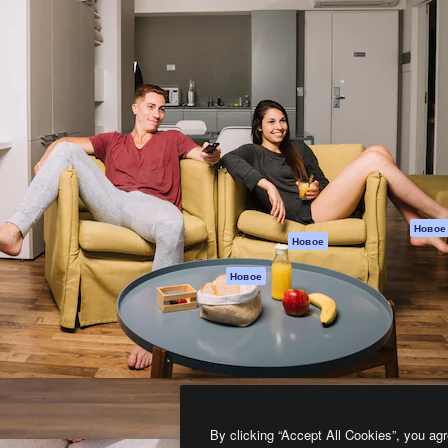
атформа для создания
Spaces
Academy
работ. Более 1 миллиона
ИИ-помощник
Документация п
реди креаторов,
Пакету ИИ
Генератор
гентств и студий.
изображений ИИ
Служба
поддержки
Генератор видео
ИИ
Условия и
положения
Генератор голоса
на основе ИИ
Политика
конфиденциальн
Стоковый контент
Оригиналы
MCP для
Новое
Новое
Claude/ChatGPT
Политика файло
cookie
Агенты
Новое
Центр доверия
API
Партнеры
Мобильное
приложение
Предприятие
Все инструменты
Magnific
By clicking “Accept All Cookies”, you agr