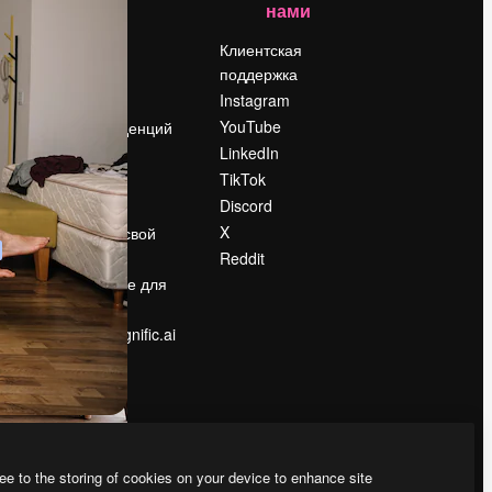
нами
Цены
о
О нас
Клиентская
поддержка
Reviews
Instagram
Вакансии
YouTube
Поиск тенденций
LinkedIn
Блог
TikTok
События
Discord
Slidesgo
ости
X
Продайте свой
контент
Reddit
в
Помещение для
прессы
Ищете magnific.ai
ee to the storing of cookies on your device to enhance site