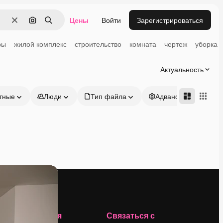
Цены
Войти
Зарегистрироваться
Очистить
Поиск по изображению
Поиск
ры
жилой комплекс
строительство
комната
чертеж
уборка
Актуальность
тные
Люди
Тип файла
Адвансд
Компания
Связаться с