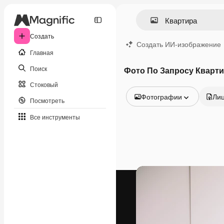
Создать
Создать ИИ-изображение
Главная
Поиск
Фото По Запросу Кварт
Стоковый
Фотографии
Ли
Посмотреть
Все изображения
Все инструменты
Векторы
Иллюстрации
Фотографии
PSD
Шаблоны
Мокапы
Видео
Видеоролик
Моушн-дизайн
Видеошаблоны
Иконки
3D-модели
Шрифты