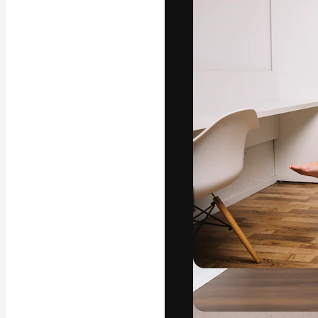
Креативная пл
ваших лучших 
подписчиков с
предприятий, а
Pусский