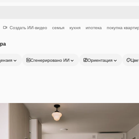
Создать ИИ-видео
семья
кухня
ипотека
покупка кварти
ира
цензия
Сгенерировано ИИ
Ориентация
Цве
Продукция
Начать