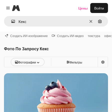
Magnific
Цены
Войти
Close menu
Очистить
Поиск 
Создать ИИ-изображение
Создать ИИ-видео
текстура
офис
Фото По Запросу Кекс
Фотографии
Фильтры