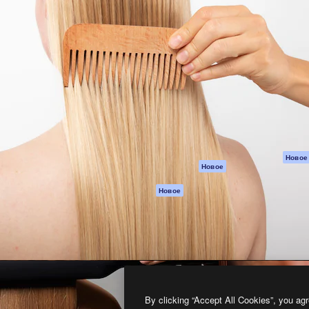
атформа для создания
Spaces
Academy
работ. Более 1 миллиона
ИИ-помощник
Документация п
реди креаторов,
Пакету ИИ
Генератор
гентств и студий.
изображений ИИ
Служба
поддержки
Генератор видео
ИИ
Условия и
положения
Генератор голоса
на основе ИИ
Политика
конфиденциальн
Стоковый контент
Оригиналы
MCP для
Новое
Новое
Claude/ChatGPT
Политика файло
cookie
Агенты
Новое
Центр доверия
API
Партнеры
Мобильное
приложение
Предприятие
Все инструменты
Magnific
By clicking “Accept All Cookies”, you agr