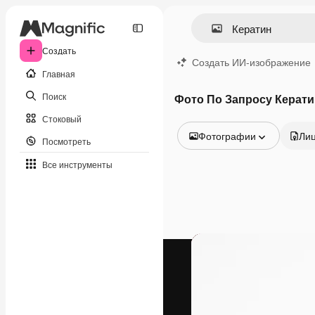
Создать
Создать ИИ-изображение
Главная
Поиск
Фото По Запросу Керати
Стоковый
Фотографии
Ли
Посмотреть
Все изображения
Все инструменты
Векторы
Иллюстрации
Фотографии
PSD
Шаблоны
Мокапы
Видео
Видеоролик
Моушн-дизайн
Видеошаблоны
Иконки
3D-модели
Шрифты