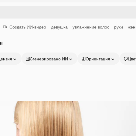
Создать ИИ-видео
девушка
увлажнение волос
руки
жен
н
цензия
Сгенерировано ИИ
Ориентация
Цве
Продукция
Начать