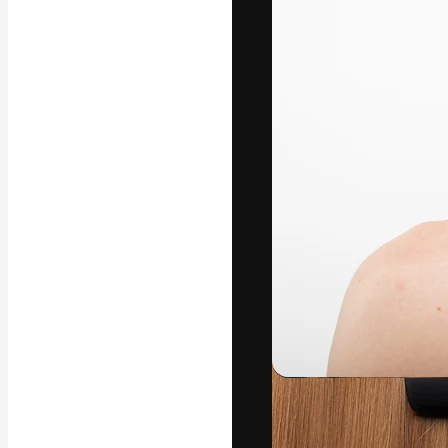
Креативная пл
ваших лучших 
подписчиков с
предприятий, а
Pусский