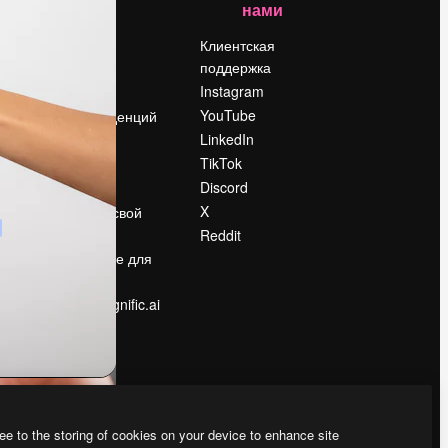
нами
Цены
о
О нас
Клиентская
поддержка
Reviews
Instagram
Вакансии
YouTube
Поиск тенденций
LinkedIn
Блог
TikTok
События
Discord
Slidesgo
ости
X
Продайте свой
контент
Reddit
в
Помещение для
прессы
Ищете magnific.ai
ee to the storing of cookies on your device to enhance site