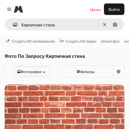
Magnific
Цены
Войти
Close menu
Очистить
Поиск 
Создать ИИ-изображение
Создать ИИ-видео
белый фон
ин
Фото По Запросу Кирпичная стена
Фотографии
Фильтры