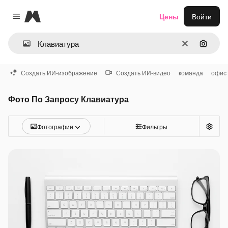
Magnific
Цены
Войти
Close menu
Очистить
Поиск 
Создать ИИ-изображение
Создать ИИ-видео
команда
офис
Фото По Запросу Клавиатура
Фотографии
Фильтры