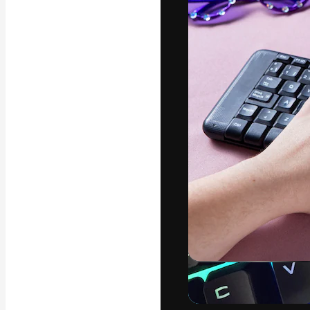
Креативная пл
ваших лучших 
подписчиков с
предприятий, а
Pусский