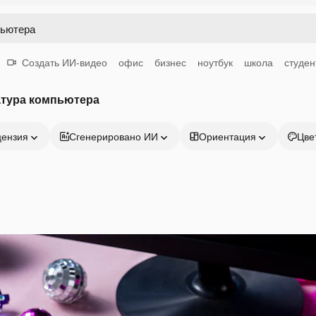
Создать ИИ-видео
офис
бизнес
ноутбук
школа
студен
атура компьютера
цензия
Сгенерировано ИИ
Ориентация
Цве
Продукция
Начать