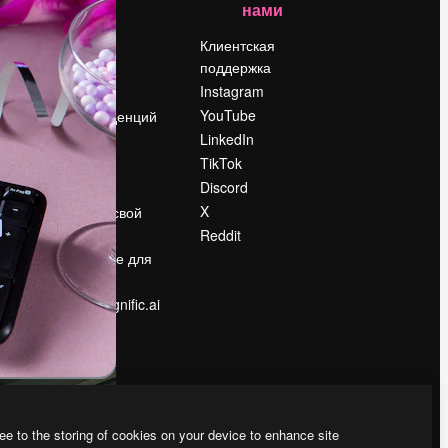
нами
Цены
о
О нас
Клиентская
поддержка
Reviews
Instagram
Вакансии
YouTube
Поиск тенденций
LinkedIn
Блог
TikTok
События
Discord
Slidesgo
ости
X
Продайте свой
контент
Reddit
в
Помещение для
прессы
Ищете magnific.ai
ee to the storing of cookies on your device to enhance site