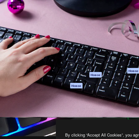
атформа для создания
Spaces
Academy
работ. Более 1 миллиона
ИИ-помощник
Документация п
реди креаторов,
Пакету ИИ
Генератор
гентств и студий.
изображений ИИ
Служба
поддержки
Генератор видео
ИИ
Условия и
положения
Генератор голоса
на основе ИИ
Политика
конфиденциальн
Стоковый контент
Оригиналы
MCP для
Новое
Новое
Claude/ChatGPT
Политика файло
cookie
Агенты
Новое
Центр доверия
API
Партнеры
Мобильное
приложение
Предприятие
Все инструменты
Magnific
By clicking “Accept All Cookies”, you agr