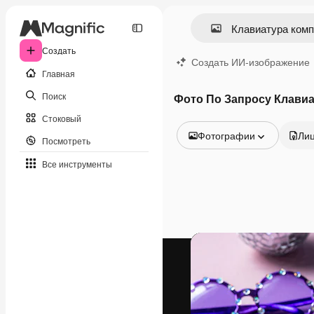
Создать
Создать ИИ-изображение
Главная
Поиск
Фото По Запросу Клави
Стоковый
Фотографии
Ли
Посмотреть
Все изображения
Все инструменты
Векторы
Иллюстрации
Фотографии
PSD
Шаблоны
Мокапы
Видео
Видеоролик
Моушн-дизайн
Видеошаблоны
Иконки
3D-модели
Шрифты