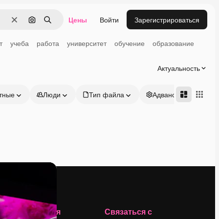
Цены
Войти
Зарегистрироваться
Очистить
Поиск по изображению
Поиск
т
учеба
работа
университет
обучение
образование
Актуальность
тные
Люди
Тип файла
Адвансд
Компания
Связаться с